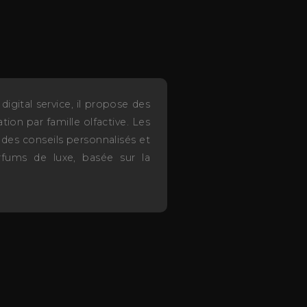
igital service, il propose des
ion par famille olfactive. Les
des conseils personnalisés et
rfums de luxe, basée sur la