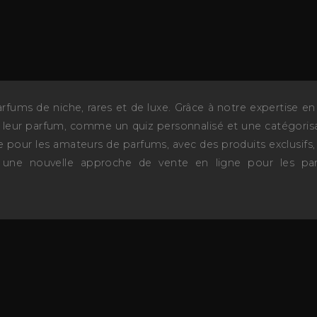
ms de niche, rares et de luxe. Grâce à notre expertise en d
ir leur parfum, comme un quiz personnalisé et une catégorisat
our les amateurs de parfums, avec des produits exclusifs, 
ser une nouvelle approche de vente en ligne pour les pa