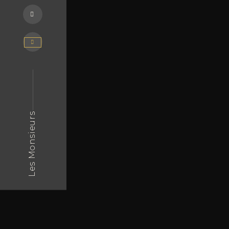
Les Monsieurs
Ads & Réseaux sociaux
Chez Les Monsieurs, Monsieur.H vous propose deux axes d’a