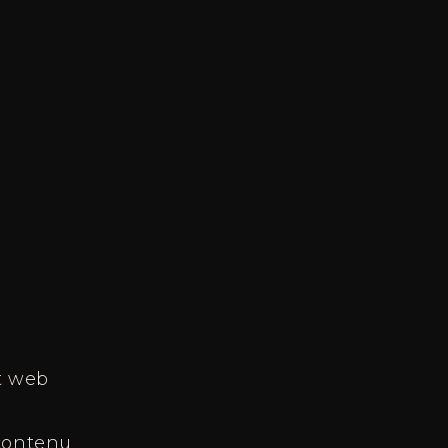
t web
 contenu