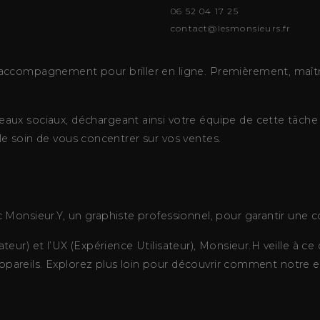
06 52 04 17 25
contact@lesmonsieurs.fr
ccompagnement pour briller en ligne. Premièrement, maîtri
ux sociaux, déchargeant ainsi votre équipe de cette tâche 
 le soin de vous concentrer sur vos ventes.
Monsieur.Y, un graphiste professionnel, pour garantir une c
isateur) et l’UX (Expérience Utilisateur), Monsieur.H veille à
 appareils. Explorez plus loin pour découvrir comment notre